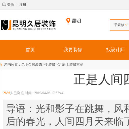
登录
|
注册
昆明
学装修
首页
我要装修
找设计师
您的位置：
昆明久居装饰
>
学装修
>
定设计/装修方案
正是人间
2666
人已浏览 时间 :
2019-04-06 17:57:44
导语：光和影子在跳舞，风
后的春光，人间四月天来临