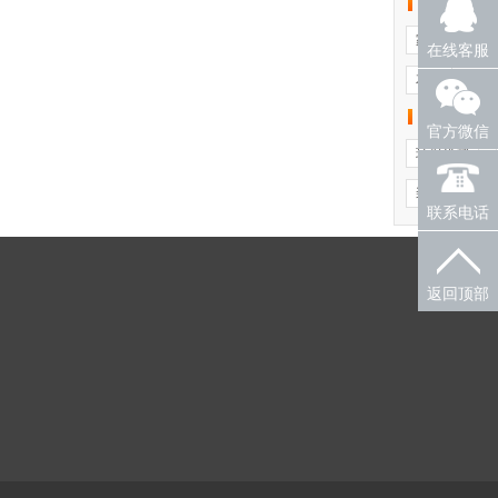
软装进行
家具
布
在线客服
花卉
即将入住
官方微信
环保检测
装修风水
联系电话
返回顶部