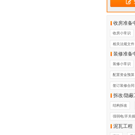
收房准备
收房小常识
相关法规文件
装修准备
装修小常识
配置资金预算
签订装修合同
拆改/隐蔽
结构拆改
强弱电/开关
泥瓦工程