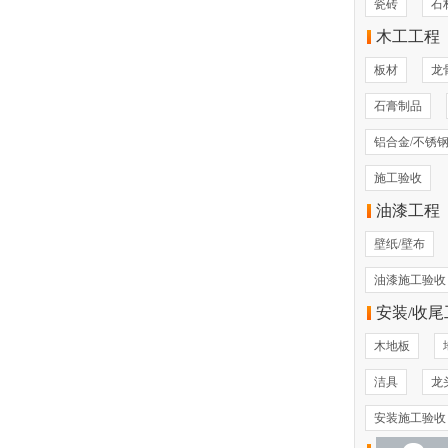
瓷砖
石
木工工程
板材
龙
石膏制品
铝合金/不锈
施工验收
油漆工程
壁纸/壁布
油漆施工验收
安装/收尾
木地板
洁具
龙
安装施工验收