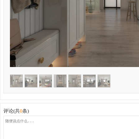
1
/
7
评论(共
0
条)