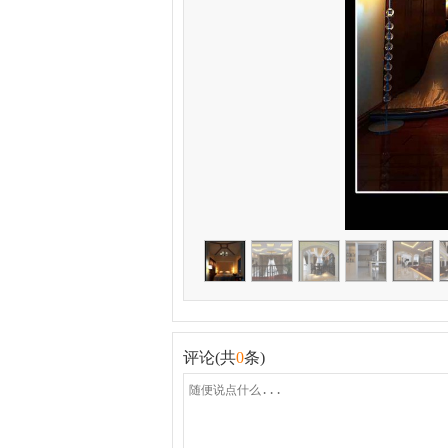
评论(共
0
条)