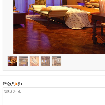
1
/
5
评论(共
0
条)