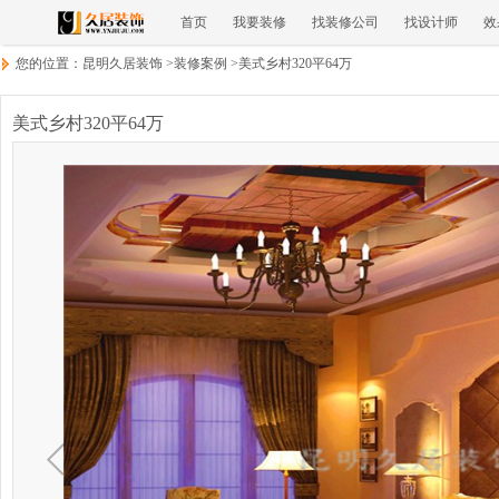
首页
我要装修
找装修公司
找设计师
效
您的位置：
昆明久居装饰
>
装修案例
>
美式乡村320平64万
美式乡村320平64万