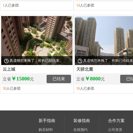
1
人已参团
14
人已参团
真遗憾您来晚了，抢购已经结束。
真遗憾您来晚了，抢购已经结
云上城
天骄北麓
￥15000
￥8000
已结束
已
立省
元
立省
元
36
人已参团
16
人已参团
新手指南
装修指南
合作方案
购买材料
在线预约
公司资质