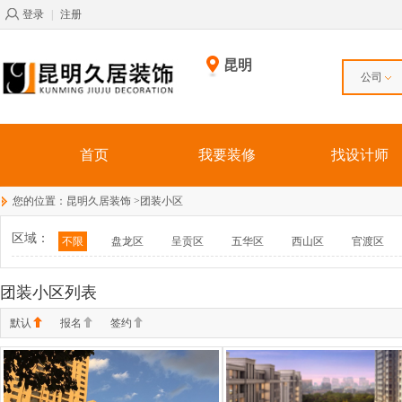
登录
|
注册
昆明
公司
首页
我要装修
找设计师
您的位置：
昆明久居装饰
>
团装小区
区域：
不限
盘龙区
呈贡区
五华区
西山区
官渡区
团装小区列表
默认
报名
签约