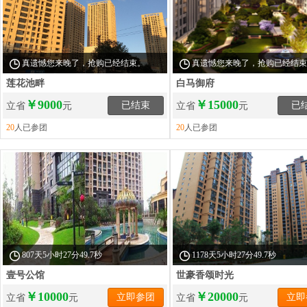
真遗憾您来晚了，抢购已经结束。
真遗憾您来晚了，抢购已经结
莲花池畔
白马御府
￥9000
￥15000
已结束
已
立省
元
立省
元
20
人已参团
20
人已参团
807天5小时27分48.9秒
1178天5小时27分48.9秒
壹号公馆
世豪香颂时光
￥10000
￥20000
立即参团
立即
立省
元
立省
元