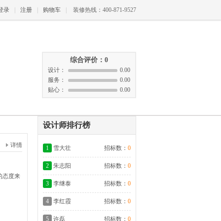
登录
|
注册
|
购物车
|
装修热线：400-871-9527
综合评价：0
设计：
0.00
服务：
0.00
贴心：
0.00
设计师排行榜
详情
1
雪大壮
招标数：
0
2
朱志阳
招标数：
0
的态度来
3
李继泰
招标数：
0
4
李红霞
招标数：
0
5
许磊
招标数：
0