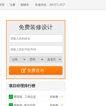
登录
|
注册
|
购物车
|
装修热线：400-871-9527
免费装修设计
项目经理排行榜
1
曹国猛 - 工程总监
招标数：
0
2
贾彬德- 项目经理
招标数：
0